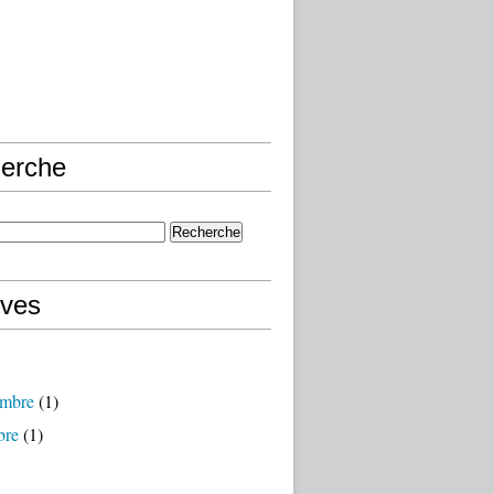
erche
ives
mbre
(1)
bre
(1)