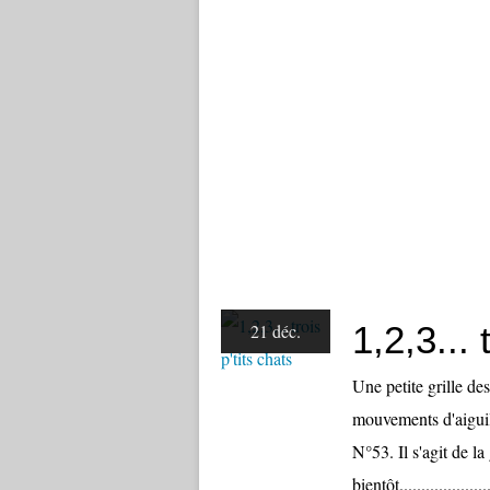
1,2,3... 
21 déc.
Une petite grille de
mouvements d'aiguill
N°53. Il s'agit de la
bientôt.................