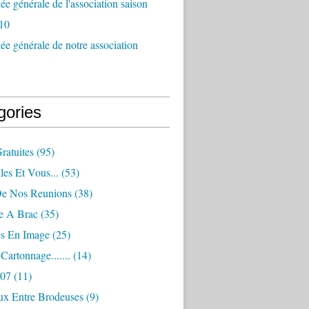
e générale de l'association saison
10
e générale de notre association
gories
Gratuites
(95)
les Et Vous...
(53)
De Nos Reunions
(38)
e A Brac
(35)
es En Image
(25)
Cartonnage.......
(14)
007
(11)
eux Entre Brodeuses
(9)