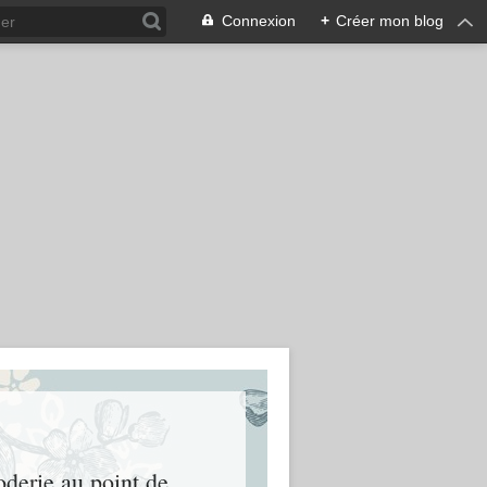
Connexion
+
Créer mon blog
oderie au point de