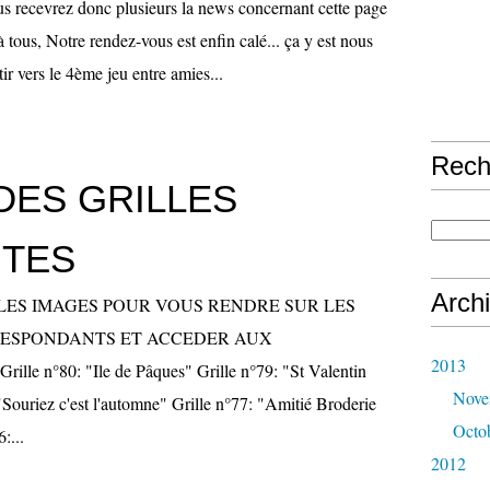
ecevrez donc plusieurs la news concernant cette page
à tous, Notre rendez-vous est enfin calé... ça y est nous
ir vers le 4ème jeu entre amies...
Rech
DES GRILLES
ITES
Arch
R LES IMAGES POUR VOUS RENDRE SUR LES
RESPONDANTS ET ACCEDER AUX
2013
le n°80: "Ile de Pâques" Grille n°79: "St Valentin
Nove
"Souriez c'est l'automne" Grille n°77: "Amitié Broderie
Octo
:...
2012