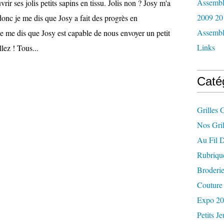
Assemblé
rir ses jolis petits sapins en tissu. Jolis non ? Josy m'a
2009 20
onc je me dis que Josy a fait des progrès en
Assemblé
e me dis que Josy est capable de nous envoyer un petit
Links
lez ! Tous...
Caté
Grilles 
Nos Gril
Au Fil 
Rubriqu
Broderi
Couture 
Expo 2
Petits J