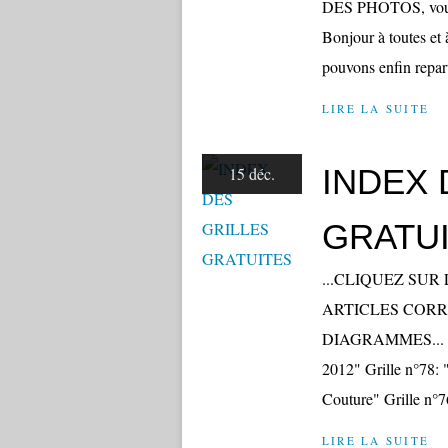
DES PHOTOS, vous r
Bonjour à toutes et 
pouvons enfin repart
LIRE LA SUITE
INDEX 
15 déc.
GRATU
...CLIQUEZ SU
ARTICLES COR
DIAGRAMMES... Gril
2012" Grille n°78: 
Couture" Grille n°76
LIRE LA SUITE