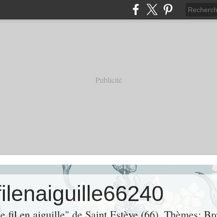
Publicité
filenaiguille66240
de fil en aiguille" de Saint Estève (66). Thèmes: Br