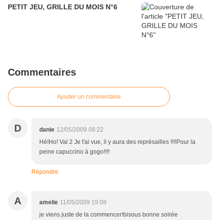
PETIT JEU, GRILLE DU MOIS N°6
Commentaires
Ajouter un commentaire
D
danie
12/05/2009 08:22
Hé!Ho! Val 2 Je t'ai vue, il y aura des représailles !!!!Pour la
peine capuccino à gogo!!!!
Répondre
A
amelie
11/05/2009 19:08
je viens juste de la commencer!bisous bonne soirée