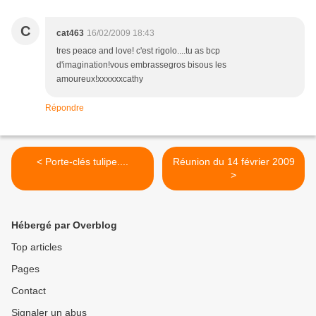
C
cat463
16/02/2009 18:43
tres peace and love! c'est rigolo....tu as bcp
d'imagination!vous embrassegros bisous les
amoureux!xxxxxxcathy
Répondre
< Porte-clés tulipe....
Réunion du 14 février 2009
>
Hébergé par Overblog
Top articles
Pages
Contact
Signaler un abus