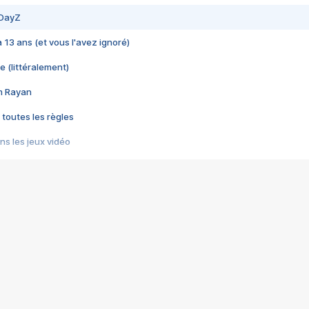
 DayZ
 a 13 ans (et vous l'avez ignoré)
e (littéralement)
im Rayan
 toutes les règles
s les jeux vidéo
us choquant de Rockstar ? - Le scandale BULLY
e plus moche de Steam
du RÊVE tourne au CAUCHEMAR
pendant 8 heures
it… à tort
umiliés par un jeu vidéo