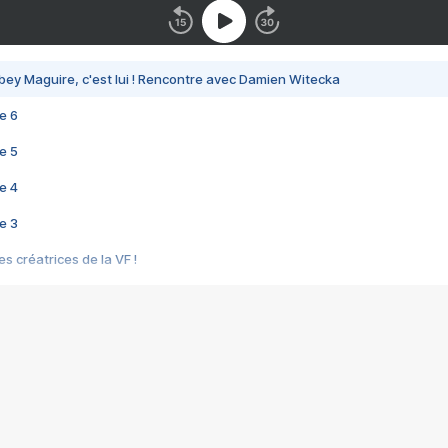
bey Maguire, c'est lui ! Rencontre avec Damien Witecka
e 6
e 5
e 4
e 3
s créatrices de la VF !
e 2
e 1
e Mektoub My Love arrive enfin ! Rencontre avec Shaïn Boumedine et Sal
i : après Toni en famille
elle réalise le bouleversant Dites lui que je l'aime