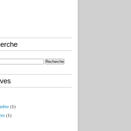
erche
ives
mbre
(1)
bre
(1)