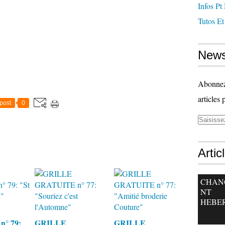
Infos Pt
Tutos Et
News
Abonnez-
articles 
post
0
Artic
CHAN
NT
HEBE
° 79:
GRILLE
GRILLE