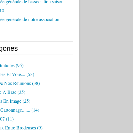
e générale de l'association saison
10
e générale de notre association
gories
Gratuites
(95)
les Et Vous...
(53)
De Nos Reunions
(38)
e A Brac
(35)
es En Image
(25)
Cartonnage.......
(14)
007
(11)
eux Entre Brodeuses
(9)