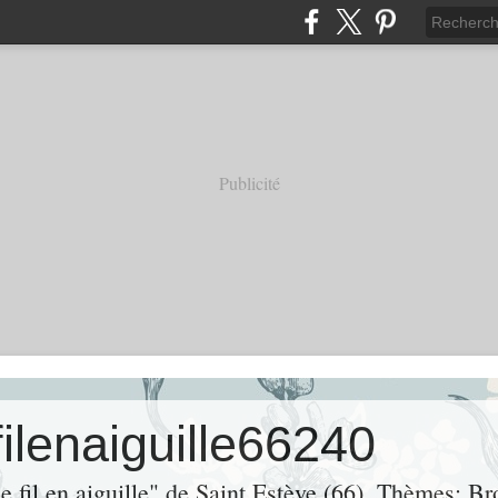
Publicité
filenaiguille66240
de fil en aiguille" de Saint Estève (66). Thèmes: Br