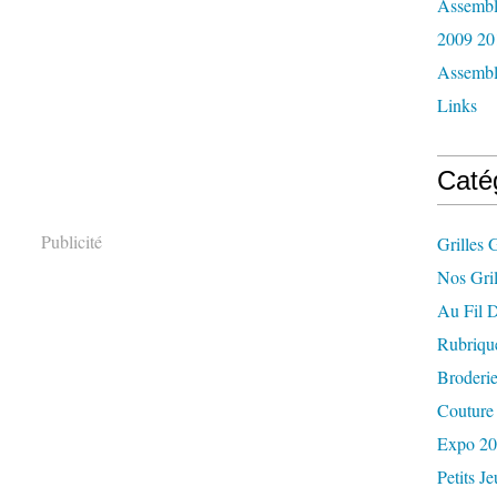
Assemblé
2009 20
Assemblé
Links
Caté
Publicité
Grilles 
Nos Gril
Au Fil 
Rubriqu
Broderi
Couture 
Expo 2
Petits J