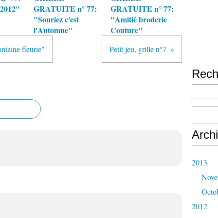
 2012"
GRATUITE n° 77:
GRATUITE n° 77:
"Souriez c'est
"Amitié broderie
l'Automne"
Couture"
aine fleurie"
Petit jeu, grille n°7
Rech
Arch
2013
Nove
Octo
2012