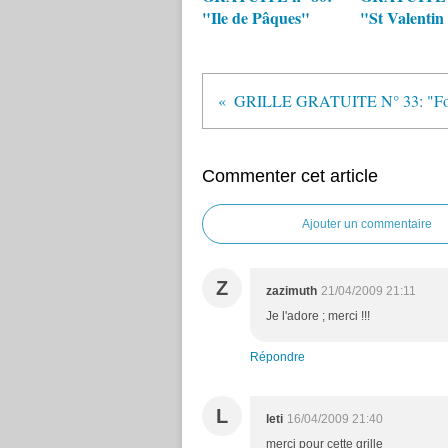
"Ile de Pâques"
"St Valentin
GRILLE GRATUITE N° 33: "Font
Commenter cet article
Ajouter un commentaire
Z
zazimuth
21/04/2009 21:11
Je l'adore ; merci !!!
Répondre
L
leti
16/04/2009 21:40
merci pour cette grille