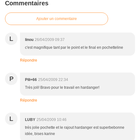
Commentaires
Ajouter un commentaire
L
linou
26/04/2009 09:37
c'est magnifique tant par le point et le final en pochetteline
Répondre
P
Pili+66
25/04/2009 22:34
Très joli! Bravo pour le travail en hardanger!
Répondre
L
LUBY
25/04/2009 10:46
trés jolie pochette et le rajout hardanger est superbebonne
idée, bises karine