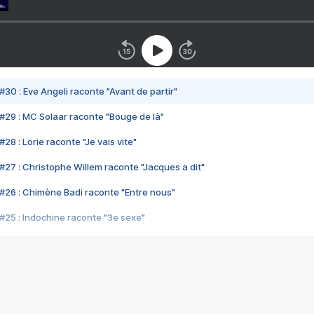
#30 : Eve Angeli raconte "Avant de partir"
#29 : MC Solaar raconte "Bouge de là"
28 : Lorie raconte "Je vais vite"
#27 : Christophe Willem raconte "Jacques a dit"
#26 : Chimène Badi raconte "Entre nous"
#25 : Indochine raconte "3e sexe"
#24 : Zaho raconte "C'est chelou"
#23 : Patrick Bruel raconte "Au café des délices"
#22 : Kyo raconte "Le chemin"