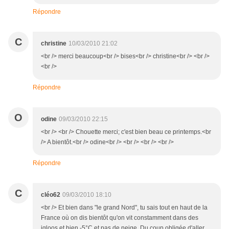
Répondre
C
christine
10/03/2010 21:02
<br /> merci beaucoup<br /> bises<br /> christine<br /> <br />
<br />
Répondre
O
odine
09/03/2010 22:15
<br /> <br /> Chouette merci; c'est bien beau ce printemps.<br
/> A bientôt.<br /> odine<br /> <br /> <br /> <br />
Répondre
C
cléo62
09/03/2010 18:10
<br /> Et bien dans "le grand Nord", tu sais tout en haut de la
France où on dis bientôt qu'on vit constamment dans des
igloos et bien -5°C et pas de neige. Du coup obligée d'aller