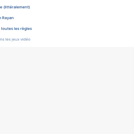
e (littéralement)
im Rayan
 toutes les règles
s les jeux vidéo
us choquant de Rockstar ? - Le scandale BULLY
e plus moche de Steam
du RÊVE tourne au CAUCHEMAR
pendant 8 heures
it… à tort
umiliés par un jeu vidéo
ire - Final Fantasy 8
ti un empire - Age of Empires