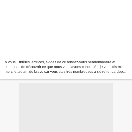
A vous... fidèles lectrices, avides de ce rendez-vous hebdomadaire et
curieuses de découvrir ce que nous vous avons concocté... je vous dis mille
merci et autant de bravo car vous êtes très nombreuses à s'être rencardées
sur ces carrés!!!! Voici donc...