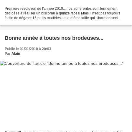
Première résolution de l'année 2010... nos adhérentes sont fermement
décidées à réaliser un biscornu à quinze faces! Mais il n'est pas toujours
facile de dégoter 15 petits modèles de la même taille qui s'harmonisent
bien... Alors, je ne pouvais pas rester...
Bonne année à toutes nos brodeuses...
Publié le 01/01/2010 à 20:03
Par
Alain