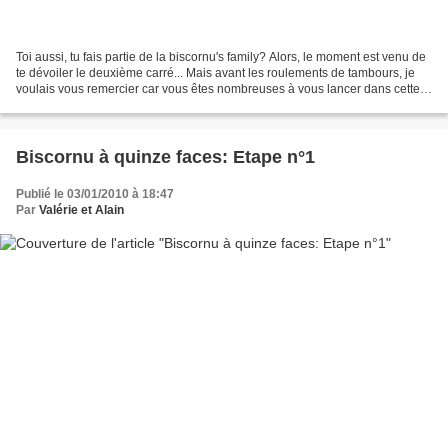
Toi aussi, tu fais partie de la biscornu's family? Alors, le moment est venu de
te dévoiler le deuxième carré... Mais avant les roulements de tambours, je
voulais vous remercier car vous êtes nombreuses à vous lancer dans cette
réalisation et cela promet...
Biscornu à quinze faces: Etape n°1
Publié le 03/01/2010 à 18:47
Par
Valérie et Alain