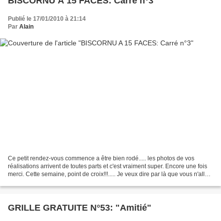
BISCORNU A 15 FACES: Carré n°3
Publié le 17/01/2010 à 21:14
Par
Alain
Ce petit rendez-vous commence a être bien rodé..... les photos de vos
réalisations arrivent de toutes parts et c'est vraiment super. Encore une fois
merci. Cette semaine, point de croix!!!..... Je veux dire par là que vous n'allez
pas faire de croix......
GRILLE GRATUITE N°53: "Amitié"