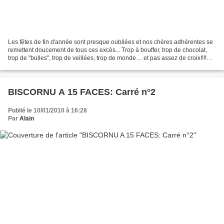
Les fêtes de fin d'année sont presque oubliées et nos chères adhérentes se
remettent doucement de tous ces excès... Trop à bouffer, trop de chocolat,
trop de "bulles", trop de veillées, trop de monde.... et pas assez de croix!!!!
Alors comme c'est la...
BISCORNU A 15 FACES: Carré n°2
Publié le 10/01/2010 à 16:28
Par
Alain