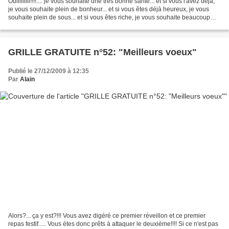
Ouiiiiiiiii!!!!.... je vous souhaite une très bonne santé... et si vous l'avez déjà,
je vous souhaite plein de bonheur... et si vous êtes déjà heureux, je vous
souhaite plein de sous... et si vous êtes riche, je vous souhaite beaucoup
d'amour... et si...
GRILLE GRATUITE n°52: "Meilleurs voeux"
Publié le 27/12/2009 à 12:35
Par
Alain
Alors?... ça y est?!!! Vous avez digéré ce premier réveillon et ce premier
repas festif..... Vous étes donc prêts à attaquer le deuxième!!!! Si ce n'est pas