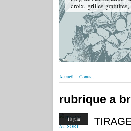
croix, grilles gratuites
Accueil
Contact
rubrique a b
TIRAGE 
18 juin