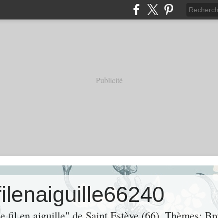
Publicité
filenaiguille66240
de fil en aiguille" de Saint Estève (66). Thèmes: Br