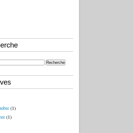
erche
ives
mbre
(1)
bre
(1)