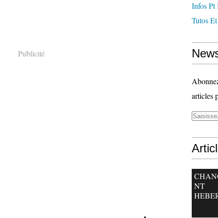
Infos Pt
Tutos Et
News
Publicité
Abonnez-
articles 
Artic
CHAN
NT
HEBE