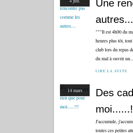
Une ren
4 juil.
autres...
"""Il est 4h00 du ma
heures plus tôt, tout
club lors du repas de
du mal à ouvrir un..
LIRE LA SUITE
Des cad
14 mars
moi......!
J'accumule, j'accumu
toutes ces petites at