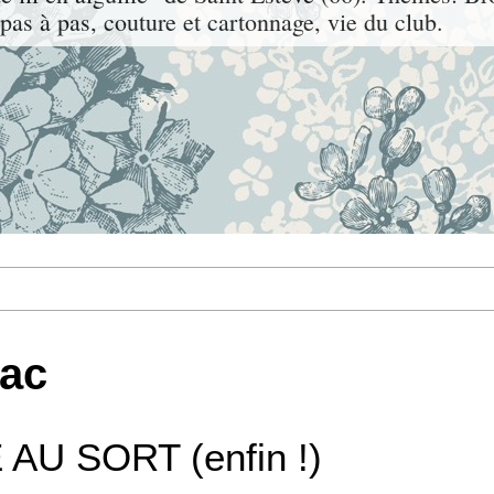
, pas à pas, couture et cartonnage, vie du club.
rac
AU SORT (enfin !)