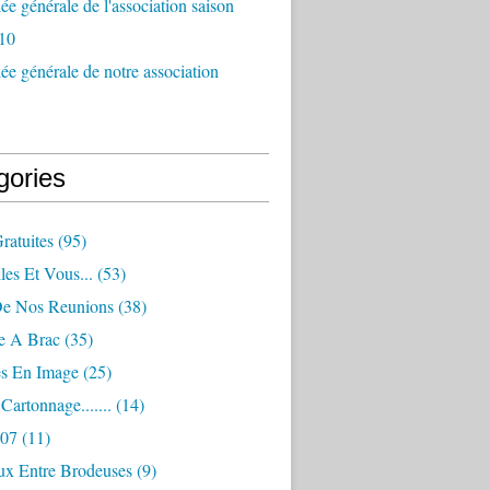
e générale de l'association saison
10
e générale de notre association
gories
Gratuites
(95)
les Et Vous...
(53)
De Nos Reunions
(38)
e A Brac
(35)
es En Image
(25)
Cartonnage.......
(14)
007
(11)
eux Entre Brodeuses
(9)