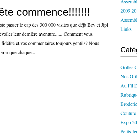
Assemblé
ête commence!!!!!!!
2009 20
Assemblé
te passer le cap des 300 000 visites que déjà Bev et Jipi
Links
évoiler leur dernière aventure...... Comment vous
 fidélité et vos commentaires toujours gentils? Nous
Caté
voir que chaque...
Grilles 
Nos Gril
Au Fil 
Rubriqu
Broderi
Couture 
Expo 2
Petits J