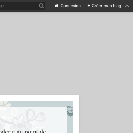
Connexion
+
Créer mon blog
oderie au point de