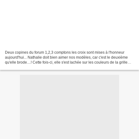
Deux copines du forum 1,2,3 comptons les croix sont mises à l'honneur
aujourd'hui... Nathalie doit bien aimer nos modèles, car c'est le deuxième
qu'elle brode....! Cette fois-ci, elle s'est lachée sur les couleurs de la grille
n°18... c'était de circonstance...