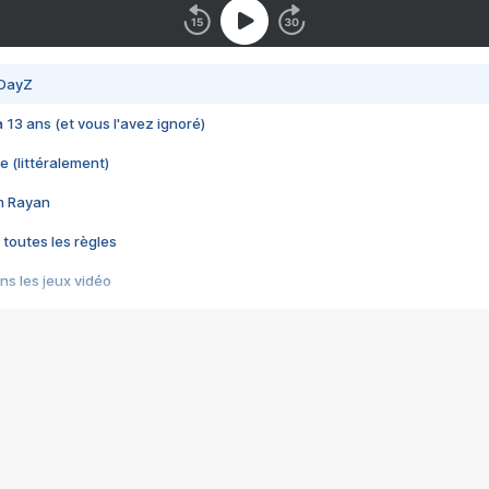
 DayZ
 a 13 ans (et vous l'avez ignoré)
e (littéralement)
im Rayan
 toutes les règles
s les jeux vidéo
us choquant de Rockstar ? - Le scandale BULLY
e plus moche de Steam
du RÊVE tourne au CAUCHEMAR
pendant 8 heures
it… à tort