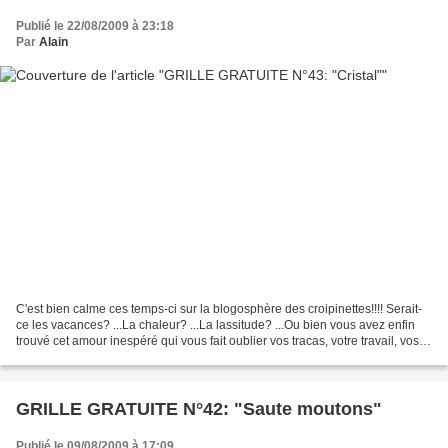
Publié le 22/08/2009 à 23:18
Par
Alain
C'est bien calme ces temps-ci sur la blogosphère des croipinettes!!!! Serait-
ce les vacances? ...La chaleur? ...La lassitude? ...Ou bien vous avez enfin
trouvé cet amour inespéré qui vous fait oublier vos tracas, votre travail, vos
amis, vos soucis d'argent......
GRILLE GRATUITE N°42: "Saute moutons"
Publié le 09/08/2009 à 17:09